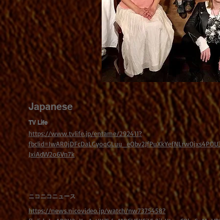
Japanese
TV Life
https://www.tvlife.jp/entame/292411?
fbclid=IwAR0jDFcDaLGyoqGLuu_eObv2JfPuXkYefNLrw0jxs4POU
JxiAdW2o6Vn7k
ニコニコニュース
https://news.nicovideo.jp/watch/nw7375458?