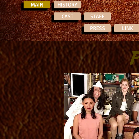
MAIN
HISTORY
CAST
STAFF
PRESS
LINK
P