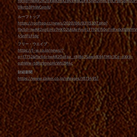
fbclid=IwAR2H2oXwAzHXZb4xMBGUFKSjVh2jhHLgoCPbpSqMuUP
0lkrtb3PhWCemlU
ルーフトップ
https://rooftop.cc/news/2020/06/03115307.php?
fbclid=IwAR2xgEiHiz7HKO2tAUloYyuFLFTfOE150qTirRxdxXEWlYtV
4SnfFLFtdg
フリー・ウエイブ
https://f-w.co.jp/news/?
p=17752&fbclid=IwAR2OaFaa_r8J8q7SawIdE64TM1c3Cg-oXkV-
ozhWw-tdRq9nnqHcWtjZM4c
財経新聞
https://www.zaikei.co.jp/releases/1073495/